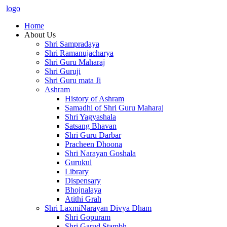
logo
Home
About Us
Shri Sampradaya
Shri Ramanujacharya
Shri Guru Maharaj
Shri Guruji
Shri Guru mata Ji
Ashram
History of Ashram
Samadhi of Shri Guru Maharaj
Shri Yagyashala
Satsang Bhavan
Shri Guru Darbar
Pracheen Dhoona
Shri Narayan Goshala
Gurukul
Library
Dispensary
Bhojnalaya
Atithi Grah
Shri LaxmiNarayan Divya Dham
Shri Gopuram
Shri Garud Stambh