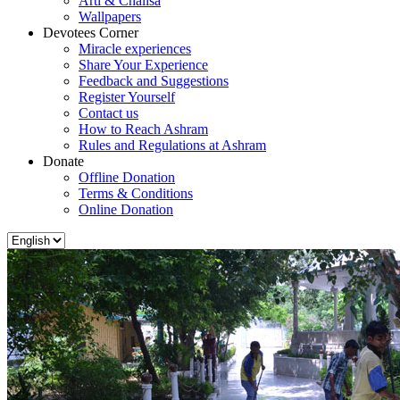
Arti & Chalisa
Wallpapers
Devotees Corner
Miracle experiences
Share Your Experience
Feedback and Suggestions
Register Yourself
Contact us
How to Reach Ashram
Rules and Regulations at Ashram
Donate
Offline Donation
Terms & Conditions
Online Donation