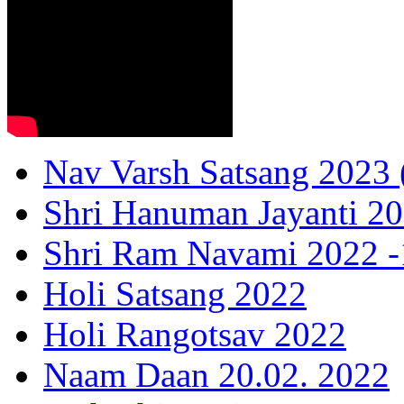
Nav Varsh Satsang 2023 (
Shri Hanuman Jayanti 20
Shri Ram Navami 2022 -1
Holi Satsang 2022
Holi Rangotsav 2022
Naam Daan 20.02. 2022