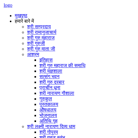
logo
मुखपृष्ठ
हमारे बारे में
श्री सम्प्रदाय
श्री रामानुजाचार्य
श्री गुरु महाराज
श्री गुरुजी
श्री गुरु माता जी
आश्रम
इतिहास
श्री गुरु महाराज की समाधि
श्री यज्ञशाला
सत्संग भवन
श्री गुरु दरबार
प्राचीन धूना
श्री नारायण गौशाला
गुरुकुल
पुस्तकालय
औषधालय
भोजनालय
अतिथि गृह
श्री लक्ष्मी नारायण दिव्य धाम
श्री गोपुरम
श्री गरुड़ स्तंभ